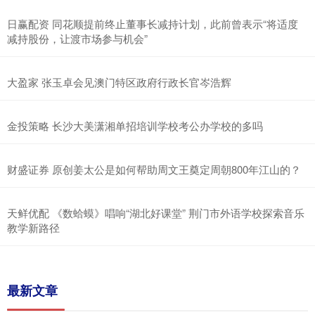
日赢配资 同花顺提前终止董事长减持计划，此前曾表示“将适度
减持股份，让渡市场参与机会”
大盈家 张玉卓会见澳门特区政府行政长官岑浩辉
金投策略 长沙大美潇湘单招培训学校考公办学校的多吗
财盛证券 原创姜太公是如何帮助周文王奠定周朝800年江山的？
天鲜优配 《数蛤蟆》唱响“湖北好课堂” 荆门市外语学校探索音乐
教学新路径
最新文章