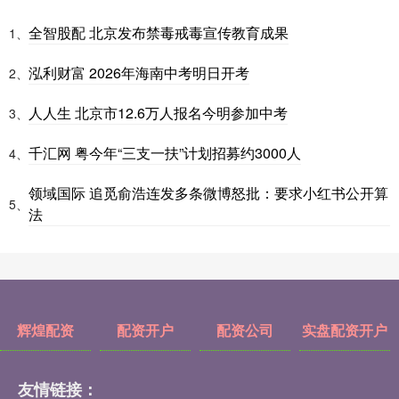
全智股配 北京发布禁毒戒毒宣传教育成果
1、
泓利财富 2026年海南中考明日开考
2、
人人生 北京市12.6万人报名今明参加中考
3、
千汇网 粤今年“三支一扶”计划招募约3000人
4、
领域国际 追觅俞浩连发多条微博怒批：要求小红书公开算
5、
法
辉煌配资
配资开户
配资公司
实盘配资开户
友情链接：