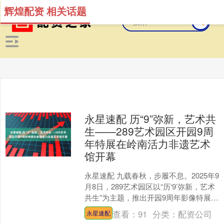
辉煌配资 相关话题
永星速配 历“9”弥新，艺术共
生——289艺术园区开园9周
年特展在岭南活力非遗艺术
馆开幕
永星速配 九载春秋，步履不息。2025年9
月8日，289艺术园区以“历‘9’弥新，艺术
共生”为主题，推出开园9周年影像特展曁
《涓滴与洪流——王景春的水世界与边
查看：
91
分类：
配资公司
永星速配
疆....