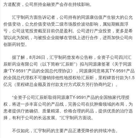
方道配资，公司所持金融资产会存在持续影响。
汇宇制药方面告诉记者，公司持有的同源康估值产生较大的公允
价值变动，公允价值变动受二级市场股价波动影响，属短期账面浮
亏，公司这笔投资截至目前仍是盈利。公司进行产业投资，更多是希
望以此为契机，与被投企业能够在管线上进行合作，进而加快公司向
创新药转型。
据了解，8月26日，汇宇制药曾发布公告称，全资子公司四川汇
辰昕药业有限公司（以下简称“汇辰昕”）拟与同源康签署《关于同源
康“TY-9591”产品的全国总代理协议》，同源康同意将其TY-9591产品
的全国总代理权不可撤销排他性地授权给汇辰昕，里程碑首付款为1.5
亿元（里程碑总金额及首付款支付方式双方另行协商约定）。
“全资子公司汇辰昕取得同源康TY-9591产品的全国独家代理授
权，将进一步丰富公司的产品线，完善公司在抗肿瘤领域的布局，为
患者提供疗效确切、质量精湛、价格合理的药品，提供优质的治疗选
择，有利于公司的长远发展。”汇宇制药方面说。
不仅如此，汇宇制药的主要产品正遭受降价的持续冲击。