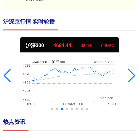
沪深京行情 实时轮播
北证50
1134.24
%
11.37
1.01
热点资讯