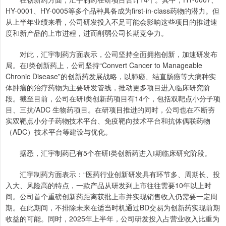
HY-0001、HY-0005等多个品种具备成为first-in-class药物的潜力。但
从上半年业绩来看，公司研发投入不足可能会影响这些项目的推进速
度和新产品的上市进程，进而削弱公司长期竞争力。
对此，汇宇制药方面表示，公司坚持全面拥抱创新，加速研发布
局。在Ⅰ类创新药上，公司坚持“Convert Cancer to Manageable
Chronic Disease”的创新药发展战略，以肺癌、结直肠癌等大病种实
体肿瘤的治疗药物为主要研发管线，推动更多项目进入临床研究阶
段。截至目前，公司在研Ⅰ类创新药项目有14个，包括双靶点小分子项
目、三抗/ADC 生物药项目。在研项目推进的同时，公司也在不断夯
实双靶点小分子药物技术平台、免疫靶向技术平台和抗体偶联药物
（ADC）技术平台等建设与优化。
据悉，汇宇制药已有5个在研Ⅰ类创新药进入Ⅰ期临床研究阶段。
汇宇制药方面表示：“医药行业创新研发具有环节多、周期长、投
入大、风险高的特点，一款产品从研发到上市往往需要10年以上时
间。公司首个重磅创新药距离获批上市并实现销售收入仍需要一定周
期。在此期间，不排除未来在适当时机通过BD交易为创新药实现前期
收益的可能。同时，2025年上半年，公司研发投入占营业收入比重为