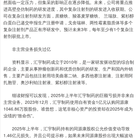
然面临一定压力，但集采的影响正在逐步降低。未来，公司将重点推
进高壁垒仿制药的研发进度，其中复杂注射剂的研发进入收获期。公
司在复杂注射剂研发方面，蔗糖铁、羧基麦芽糖铁、 兰瑞肽、紫杉醇
白蛋白已递交申报生产注册申请，戈舍瑞林、两性霉素脂质体等多个
复杂注射剂产品正有序研发中。预计未来3年，每年至少有1个复杂注
射剂获批上市。
非主营业务损失过亿
资料显示，汇宇制药成立于2010年，是一家研发驱动型的综合制
药企业，主要从事肿瘤创新药和优质仿制药的研发、生产和国内外销
售，主要产品包括注射用培美曲塞二钠、多西他赛注射液、注射用阿
扎胞苷、奥沙利铂注射液、紫杉醇注射液等。
细读财报可以发现，2025年上半年汇宇制药的巨额亏损并非来自
主营业务。2023年12月，汇宇制药使用自有资金1亿元认购同源康
1046.86万股股份。谁曾想，这笔非核心资产的投资却在2025年成为
业绩的“致命伤”。
2025年上半年，汇宇制药持有的同源康股权公允价值变动导致
1.46亿元损失。并且公司提示称，如果未来同源康股价出现大幅波动