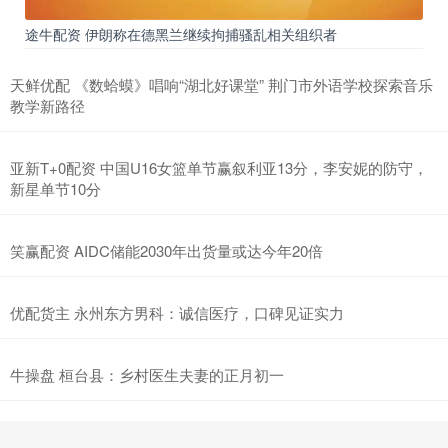
途牛配资 伊朗称在德黑兰继续拘捕骚乱相关组织者
天鲜优配 《数蛤蟆》唱响“湖北好课堂” 荆门市外语学校探索音乐
教学新路径
亚新T+0配资 中国U16女篮单节赢叙利亚13分，李安妮的防守，
新星单节10分
笑赢配资 AIDC储能2030年出货量或达今年20倍
优配货主 永州东方男科：诚信医疗，口碑见证实力
牛操盘 桓台县：乡村医生夫妻的正月初一