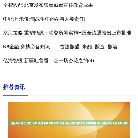
全智股配 北京发布禁毒戒毒宣传教育成果
中财所 朱俊玮|战争中的AI与人类责任|
京海策略 重塑能源：联交所就实施H股全流通授出上市批准
K8金融 穿越必备知识——古法酿醋_米醋_酿造_酿酒
亿海智投 新疆吐鲁番：赴一场杏花之约(4)
推荐资讯