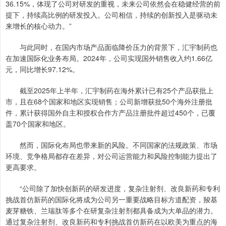
36.15%，体现了公司对研发的重视，未来公司依然会在稳健经营的前
提下，持续高比例的研发投入。公司相信，持续的创新投入是驱动未
来增长的核心动力。”
与此同时，在国内市场产品面临降价压力的背景下，汇宇制药也
在加速国际化业务布局。2024年，公司实现国外销售收入约1.66亿
元，同比增长97.12%。
截至2025年上半年，汇宇制药在海外累计已有25个产品获批上
市，且在68个国家和地区实现销售；公司新增获批50个海外注册批
件，累计获得国外自主和授权合作方产品注册批件超过450个，已覆
盖70个国家和地区。
然而，国际化布局也带来新的风险。不同国家的法规政策、市场
环境、竞争格局都存在差异，对公司运营能力和风险控制能力提出了
更高要求。
“公司除了加快创新药的研发进度，复杂注射剂、改良新药和专利
挑战首仿新药的国际化将成为公司另一重要战略目标方道配资，羧基
麦芽糖铁、兰瑞肽等多个在研复杂注射剂都具备成为大单品的潜力。
通过复杂注射剂、改良新药和专利挑战首仿新药在以欧美为重点的海