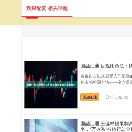
辉煌配资 相关话题
国融汇通 目视比色法：
黄金自古以来就是人们追逐
神奇的检测方法——金含量目
日期：02-09
国融汇通
国融汇通 王健林被限制
名，“万达系”被执行总金