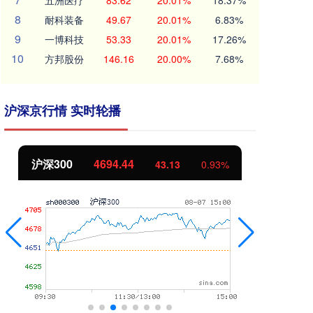
五洲医疗
83.62
20.01%
18.37%
8
耐科装备
49.67
20.01%
6.83%
9
一博科技
53.33
20.01%
17.26%
10
方邦股份
146.16
20.00%
7.68%
沪深京行情 实时轮播
沪深300
4694.44
北
43.13
0.93%