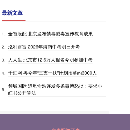
最新文章
全智股配 北京发布禁毒戒毒宣传教育成果
1、
泓利财富 2026年海南中考明日开考
2、
人人生 北京市12.6万人报名今明参加中考
3、
千汇网 粤今年“三支一扶”计划招募约3000人
4、
领域国际 追觅俞浩连发多条微博怒批：要求小
5、
红书公开算法