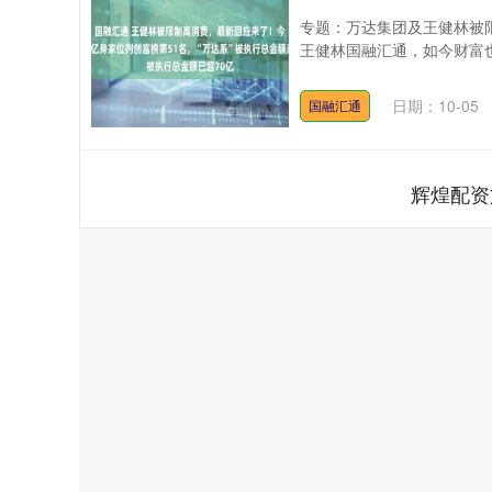
专题：万达集团及王健林被
王健林国融汇通，如今财富也是
日期：10-05
国融汇通
辉煌配资
上证指数
3940.04
.40
2.13%
39.68
1.