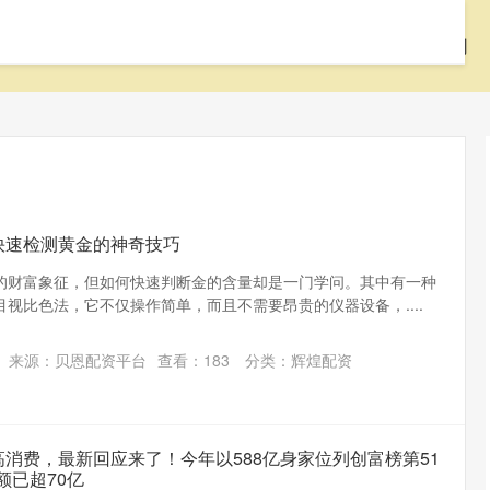
首页
辉煌配资
配资开户
配资公司
快速检测黄金的神奇技巧
的财富象征，但如何快速判断金的含量却是一门学问。其中有一种
视比色法，它不仅操作简单，而且不需要昂贵的仪器设备，....
来源：贝恩配资平台
查看：
183
分类：
辉煌配资
高消费，最新回应来了！今年以588亿身家位列创富榜第51
额已超70亿