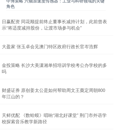
中博策略 六轴加速度传感器：工业与科研领域的关键
角色
日赢配资 同花顺提前终止董事长减持计划，此前曾表
示“将适度减持股份，让渡市场参与机会”
大盈家 张玉卓会见澳门特区政府行政长官岑浩辉
金投策略 长沙大美潇湘单招培训学校考公办学校的多
吗
财盛证券 原创姜太公是如何帮助周文王奠定周朝800
年江山的？
天鲜优配 《数蛤蟆》唱响“湖北好课堂” 荆门市外语学
校探索音乐教学新路径