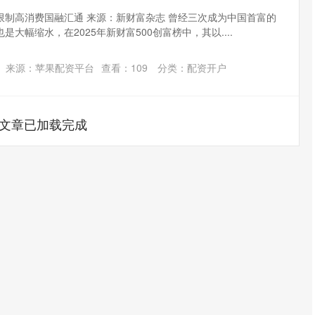
限制高消费国融汇通 来源：新财富杂志 曾经三次成为中国首富的
大幅缩水，在2025年新财富500创富榜中，其以....
来源：苹果配资平台
查看：
109
分类：
配资开户
文章已加载完成
深证成指
14311.01
02%
200.89
1.42%