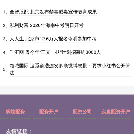
全智股配 北京发布禁毒戒毒宣传教育成果
1、
泓利财富 2026年海南中考明日开考
2、
人人生 北京市12.6万人报名今明参加中考
3、
千汇网 粤今年“三支一扶”计划招募约3000人
4、
领域国际 追觅俞浩连发多条微博怒批：要求小红书公开算
5、
法
辉煌配资
配资开户
配资公司
实盘配资开户
友情链接：