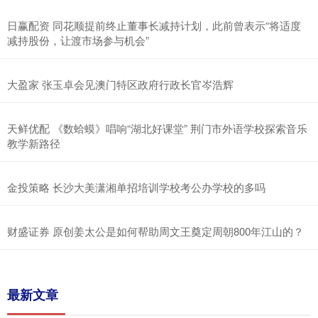
日赢配资 同花顺提前终止董事长减持计划，此前曾表示“将适度
减持股份，让渡市场参与机会”
大盈家 张玉卓会见澳门特区政府行政长官岑浩辉
天鲜优配 《数蛤蟆》唱响“湖北好课堂” 荆门市外语学校探索音乐
教学新路径
金投策略 长沙大美潇湘单招培训学校考公办学校的多吗
财盛证券 原创姜太公是如何帮助周文王奠定周朝800年江山的？
最新文章