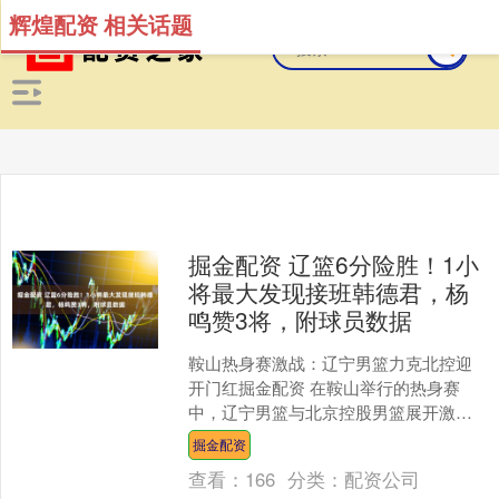
辉煌配资 相关话题
掘金配资 辽篮6分险胜！1小
将最大发现接班韩德君，杨
鸣赞3将，附球员数据
鞍山热身赛激战：辽宁男篮力克北控迎
开门红掘金配资 在鞍山举行的热身赛
中，辽宁男篮与北京控股男篮展开激烈
较量。比赛上半场，双方势均力敌，比
掘金配资
分始终紧咬，呈现胶着态势....
查看：
166
分类：
配资公司