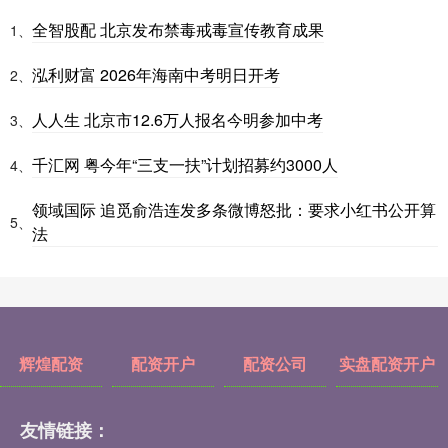
全智股配 北京发布禁毒戒毒宣传教育成果
1、
泓利财富 2026年海南中考明日开考
2、
人人生 北京市12.6万人报名今明参加中考
3、
千汇网 粤今年“三支一扶”计划招募约3000人
4、
领域国际 追觅俞浩连发多条微博怒批：要求小红书公开算
5、
法
辉煌配资
配资开户
配资公司
实盘配资开户
友情链接：