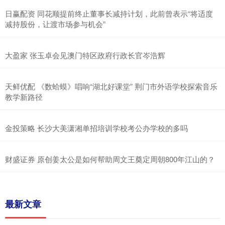
日赢配资 同花顺提前终止董事长减持计划，此前曾表示“将适度
减持股份，让渡市场参与机会”
大盈家 张玉卓会见澳门特区政府行政长官岑浩辉
天鲜优配 《数蛤蟆》唱响“湖北好课堂” 荆门市外语学校探索音乐
教学新路径
金投策略 长沙大美潇湘单招培训学校考公办学校的多吗
财盛证券 原创姜太公是如何帮助周文王奠定周朝800年江山的？
最新文章