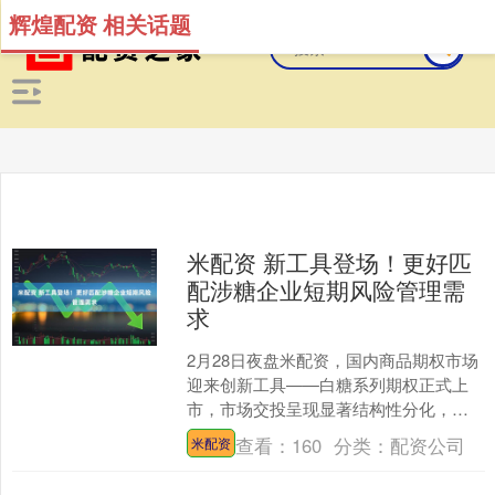
辉煌配资 相关话题
米配资 新工具登场！更好匹
配涉糖企业短期风险管理需
求
2月28日夜盘米配资，国内商品期权市场
迎来创新工具——白糖系列期权正式上
市，市场交投呈现显著结构性分化，隐
含波动率曲线扁平化，深度虚值合约异
查看：
160
分类：
配资公司
米配资
动明显。 广发期货期....