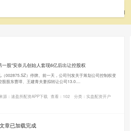
首页
辉煌配资
配资开户
配资公司
装第一股”安奈儿创始人套现6亿后出让控股权
儿（002875.SZ）停牌。前一天，公司刊发关于筹划公司控制权变
股东曹璋、王建青夫妻拟转让公司13.0....
来源：速盈所配资APP下载
查看：
102
分类：
实盘配资开户
文章已加载完成