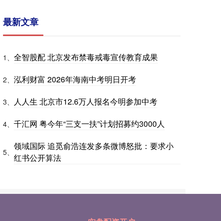
最新文章
全智股配 北京发布禁毒戒毒宣传教育成果
1、
泓利财富 2026年海南中考明日开考
2、
人人生 北京市12.6万人报名今明参加中考
3、
千汇网 粤今年“三支一扶”计划招募约3000人
4、
领域国际 追觅俞浩连发多条微博怒批：要求小
5、
红书公开算法