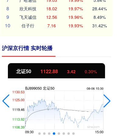
广哈通信
19.03
19.99%
5.84%
8
欣天科技
18.02
19.97%
28.44%
9
飞天诚信
12.56
19.96%
8.49%
10
任子行
7.16
19.93%
31.42%
沪深京行情 实时轮播
北证50
1122.88
创
3.42
0.30%