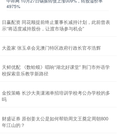
中祥网 10月27日锡振转债上涨009%，转股溢价率
4975%
日赢配资 同花顺提前终止董事长减持计划，此前曾表
示“将适度减持股份，让渡市场参与机会”
大盈家 张玉卓会见澳门特区政府行政长官岑浩辉
天鲜优配 《数蛤蟆》唱响“湖北好课堂” 荆门市外语学
校探索音乐教学新路径
金投策略 长沙大美潇湘单招培训学校考公办学校的多
吗
财盛证券 原创姜太公是如何帮助周文王奠定周朝800
年江山的？