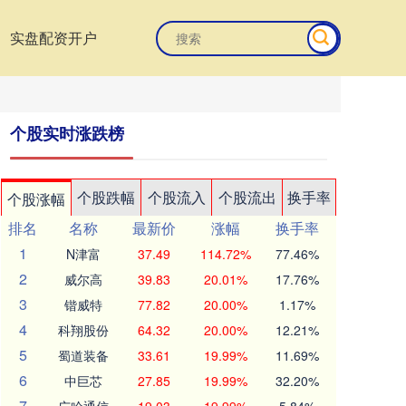
实盘配资开户
个股实时涨跌榜
个股跌幅
个股流入
个股流出
换手率
个股涨幅
排名
名称
最新价
涨幅
换手率
1
N津富
37.49
114.72%
77.46%
2
威尔高
39.83
20.01%
17.76%
3
锴威特
77.82
20.00%
1.17%
4
科翔股份
64.32
20.00%
12.21%
5
蜀道装备
33.61
19.99%
11.69%
6
中巨芯
27.85
19.99%
32.20%
7