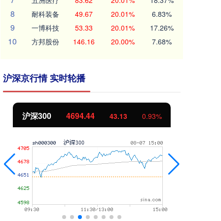
五洲医疗
83.62
20.01%
18.37%
8
耐科装备
49.67
20.01%
6.83%
9
一博科技
53.33
20.01%
17.26%
10
方邦股份
146.16
20.00%
7.68%
沪深京行情 实时轮播
北证50
1134.24
创
11.37
1.01%