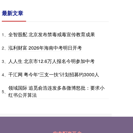
最新文章
全智股配 北京发布禁毒戒毒宣传教育成果
1、
泓利财富 2026年海南中考明日开考
2、
人人生 北京市12.6万人报名今明参加中考
3、
千汇网 粤今年“三支一扶”计划招募约3000人
4、
领域国际 追觅俞浩连发多条微博怒批：要求小
5、
红书公开算法