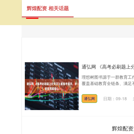
辉煌配资 相关话题
通弘网 《高考必刷题上
理想树图书源于一群教育工
覆盖基础教育全链条、满足不
日期：09-18
通弘网
辉煌配资