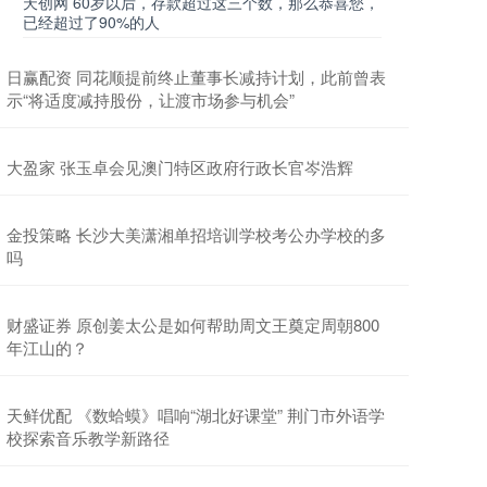
天创网 60岁以后，存款超过这三个数，那么恭喜您，
已经超过了90%的人
日赢配资 同花顺提前终止董事长减持计划，此前曾表
示“将适度减持股份，让渡市场参与机会”
大盈家 张玉卓会见澳门特区政府行政长官岑浩辉
金投策略 长沙大美潇湘单招培训学校考公办学校的多
吗
财盛证券 原创姜太公是如何帮助周文王奠定周朝800
年江山的？
天鲜优配 《数蛤蟆》唱响“湖北好课堂” 荆门市外语学
校探索音乐教学新路径