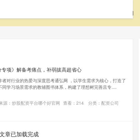
首页
辉煌配资
配资开户
配资公司
分专项》解备考痛点，补弱拔高超省心
作者对行业的热爱与深度思考通弘网 ，以学生需求为核心，打造了
同学习场景需求的教辅图书体系，构建了理想树完善且专....
来源：炒股配资平台哪个好官网
查看：
214
分类：
配资公司
文章已加载完成