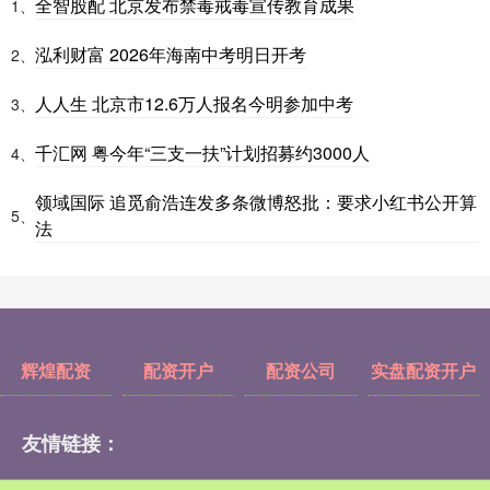
全智股配 北京发布禁毒戒毒宣传教育成果
1、
泓利财富 2026年海南中考明日开考
2、
人人生 北京市12.6万人报名今明参加中考
3、
千汇网 粤今年“三支一扶”计划招募约3000人
4、
领域国际 追觅俞浩连发多条微博怒批：要求小红书公开算
5、
法
辉煌配资
配资开户
配资公司
实盘配资开户
友情链接：