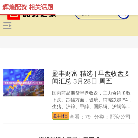
辉煌配资 相关话题
盈丰财富 精选 | 早盘收盘要
闻汇总 3月28日 周五
国内商品期货早盘收盘，主力合约多数
下跌。跌幅方面，玻璃、纯碱跌超2%，
生猪、沪锌、甲醇、国际铜、沪铜等跌
超1%；涨幅方面，欧线集运涨超5%，棕
查看：
79
分类：
配资公司
盈丰财富
榈油涨超2%盈丰财....