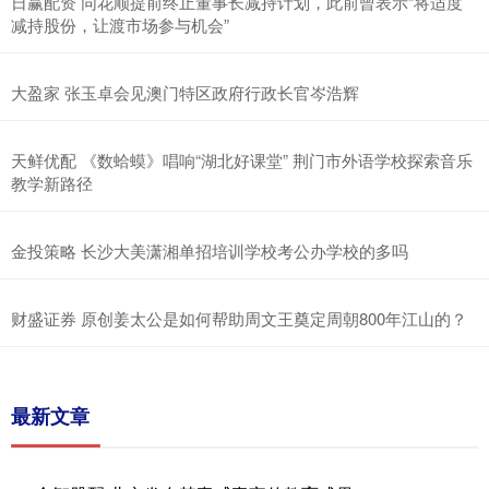
日赢配资 同花顺提前终止董事长减持计划，此前曾表示“将适度
减持股份，让渡市场参与机会”
大盈家 张玉卓会见澳门特区政府行政长官岑浩辉
天鲜优配 《数蛤蟆》唱响“湖北好课堂” 荆门市外语学校探索音乐
教学新路径
金投策略 长沙大美潇湘单招培训学校考公办学校的多吗
财盛证券 原创姜太公是如何帮助周文王奠定周朝800年江山的？
最新文章