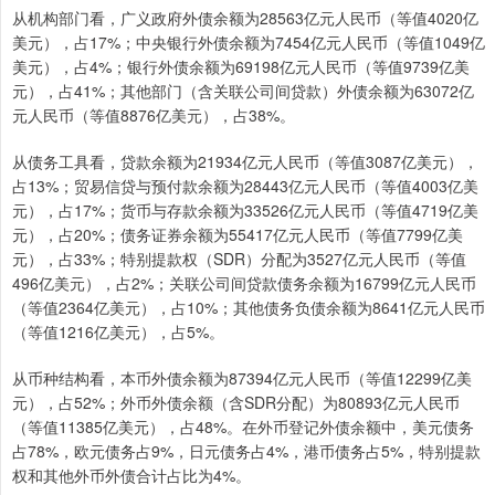
从机构部门看，广义政府外债余额为28563亿元人民币（等值4020亿
美元），占17%；中央银行外债余额为7454亿元人民币（等值1049亿
美元），占4%；银行外债余额为69198亿元人民币（等值9739亿美
元），占41%；其他部门（含关联公司间贷款）外债余额为63072亿
元人民币（等值8876亿美元），占38%。
从债务工具看，贷款余额为21934亿元人民币（等值3087亿美元），
占13%；贸易信贷与预付款余额为28443亿元人民币（等值4003亿美
元），占17%；货币与存款余额为33526亿元人民币（等值4719亿美
元），占20%；债务证券余额为55417亿元人民币（等值7799亿美
元），占33%；特别提款权（SDR）分配为3527亿元人民币（等值
496亿美元），占2%；关联公司间贷款债务余额为16799亿元人民币
（等值2364亿美元），占10%；其他债务负债余额为8641亿元人民币
（等值1216亿美元），占5%。
从币种结构看，本币外债余额为87394亿元人民币（等值12299亿美
元），占52%；外币外债余额（含SDR分配）为80893亿元人民币
（等值11385亿美元），占48%。在外币登记外债余额中，美元债务
占78%，欧元债务占9%，日元债务占4%，港币债务占5%，特别提款
权和其他外币外债合计占比为4%。