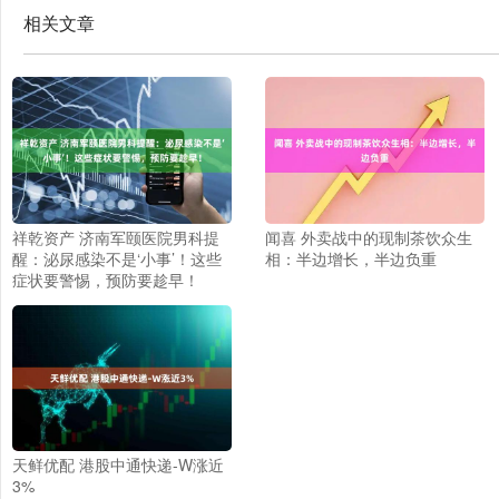
相关文章
祥乾资产 济南军颐医院男科提
闻喜 外卖战中的现制茶饮众生
醒：泌尿感染不是‘小事’！这些
相：半边增长，半边负重
症状要警惕，预防要趁早！
天鲜优配 港股中通快递-W涨近
3%