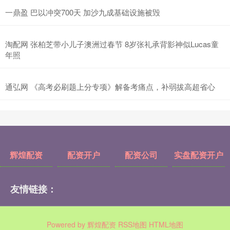
一鼎盈 巴以冲突700天 加沙九成基础设施被毁
淘配网 张柏芝带小儿子澳洲过春节 8岁张礼承背影神似Lucas童
年照
通弘网 《高考必刷题上分专项》解备考痛点，补弱拔高超省心
辉煌配资
配资开户
配资公司
实盘配资开户
友情链接：
Powered by
辉煌配资
RSS地图
HTML地图